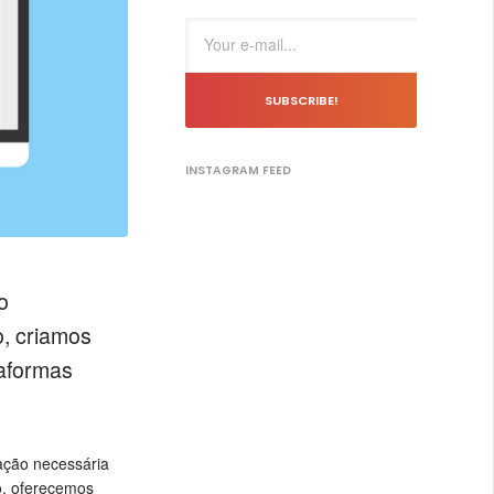
SUBSCRIBE!
INSTAGRAM FEED
o
o, criamos
taformas
ação necessária
o, oferecemos