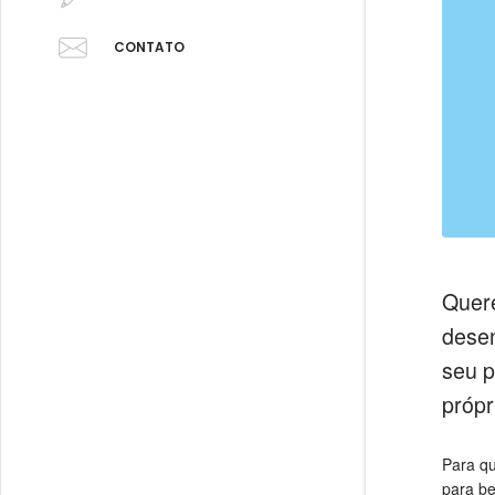
CONTATO
Quere
desen
seu p
própr
Para qu
para be