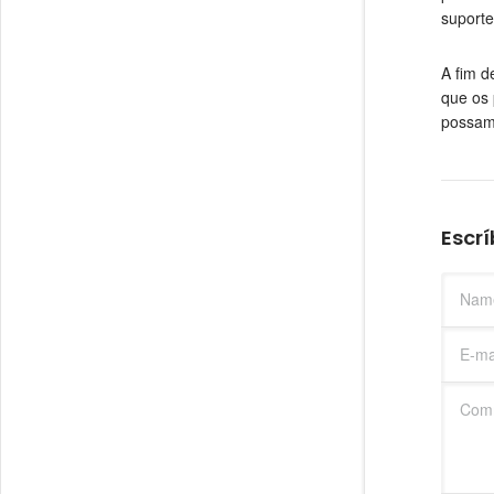
suporte
A fim d
que os 
possam
Escr