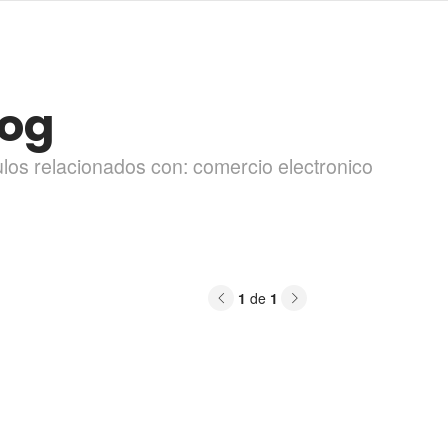
log
ulos relacionados con: comercio electronico
Previous
Next
1
de
1