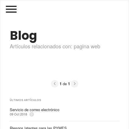
Blog
Artículos relacionados con: pagina web
Previous
Next
1
de
1
ÚLTIMOS ARTÍCULOS
Servicio de correo electrónico
09 Oct 2018
Riesgos latentes para las PYMES