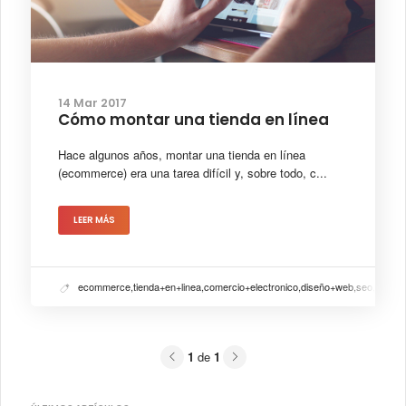
14 Mar 2017
Cómo montar una tienda en línea
Hace algunos años, montar una tienda en línea
(ecommerce) era una tarea difícil y, sobre todo, c...
LEER MÁS
ecommerce,tienda+en+linea,comercio+electronico,diseño+web,seo,sem
Previous
Next
1
de
1