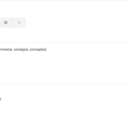
mmerce
,
consejos
,
conceptod
,
r